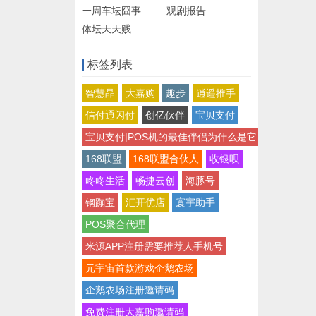
一周车坛囧事
观剧报告
体坛天天贱
标签列表
智慧晶
大嘉购
趣步
逍遥推手
信付通闪付
创亿伙伴
宝贝支付
宝贝支付|POS机的最佳伴侣为什么是它
168联盟
168联盟合伙人
收银呗
咚咚生活
畅捷云创
海豚号
钢蹦宝
汇开优店
​​​​​​​寰宇助手
POS聚合代理
米源APP注册需要推荐人手机号
元宇宙首款游戏企鹅农场
企鹅农场注册邀请码
免费注册大嘉购邀请码