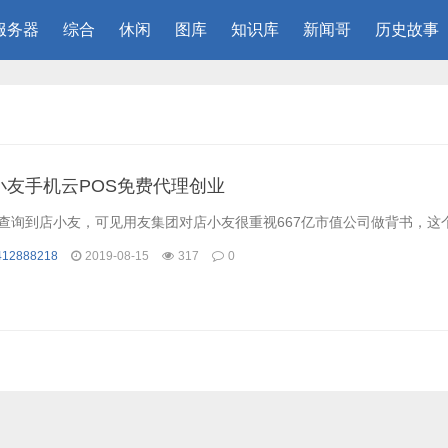
服务器
综合
休闲
图库
知识库
新闻哥
历史故事
小友手机云POS免费代理创业
查询到店小友，可见用友集团对店小友很重视667亿市值公司做背书，这个产
412888218
2019-08-15
317
0