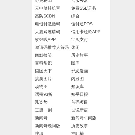
野史秘闻
云服务器
云电脑挂机宝
免费SSL证书
高防SCDN
综合
电银付激活码
佳付通POS
大嘉购邀请码
信用卡还款APP
收银呗APP
宝贝支付
邀请码推荐人首码
休闲
幽默搞笑
历史故事
百科常识
图库
囧图天下
邪恶漫画
搞笑图片
内涵图
动物图
知识库
话费93折
知乎日报
涨姿势
首码项目
豆瓣一刻
世说新语
新闻哥
新闻哥午间版
新闻哥晚间版
历史故事
搜狐
神吐槽