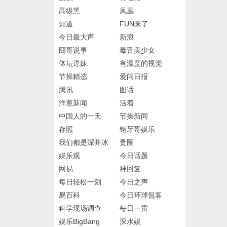
高级黑
凤凰
知道
FUN来了
今日最大声
新浪
囧哥说事
毒舌美少女
体坛逗妹
有温度的视觉
节操精选
爱问日报
腾讯
图话
洋葱新闻
活着
中国人的一天
节操新闻
存照
钢牙哥娱乐
我们都是深井冰
贵圈
娱乐观
今日话题
网易
神回复
每日轻松一刻
今日之声
易百科
今日环球侃客
科学现场调查
每日一雷
娱乐BigBang
深水娱