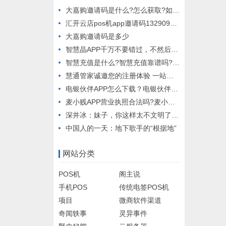
大嘉购邀请码是什么?怎么获取?如何填写
汇开云店pos机app邀请码13290905937，注册免费代理！
大嘉购邀请码是多少
智慧晶APP千万不要错过，不然后悔终身！智慧晶推荐人邀请码送你
智慧充值是什么?智慧充值靠谱吗?智慧充值解析
慧通管家诚邀您的注册体验 一站式POS代理
电银伙伴APP怎么下载？电银伙伴2.0合伙人怎么免费代理
麦小贱APP营业执照合法吗?麦小贱99元VIP发朋友圈赚钱怎么做
深井冰：妹子，你这样太不文明了吧，座位还放的包包
中国人的一天：地下歌手的“根据地”
网站分类
POS机
阁主说
手机POS
传统电签POS机
项目
微商软件渠道
奇闻轶事
灵异事件