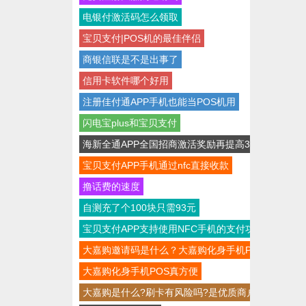
电银付激活码怎么领取
宝贝支付|POS机的最佳伴侣
商银信联是不是出事了
信用卡软件哪个好用
注册佳付通APP手机也能当POS机用
闪电宝plus和宝贝支付
海新全通APP全国招商激活奖励再提高30
宝贝支付APP手机通过nfc直接收款
撸话费的速度
自测充了个100块只需93元
宝贝支付APP支持使用NFC手机的支付功
大嘉购邀请码是什么？大嘉购化身手机POS
大嘉购化身手机POS真方便
大嘉购是什么?刷卡有风险吗?是优质商户吗